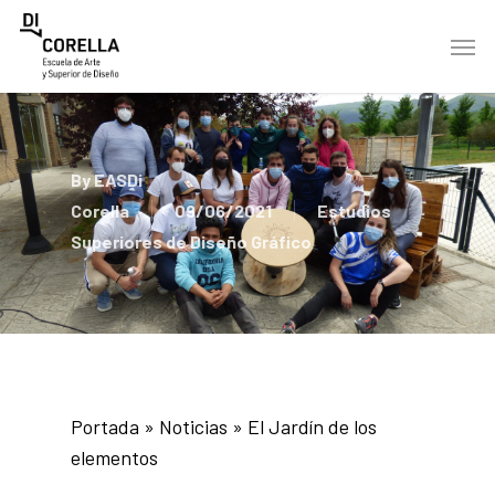
Skip
Men
to
main
content
By
EASDi
Corella
09/06/2021
Estudios
Superiores de Diseño Gráfico
Portada
»
Noticias
»
El Jardín de los
elementos