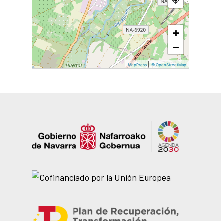
+
−
|
MapPress
© OpenStreetMap