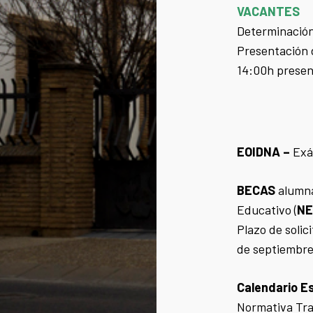
VACANTES
Determinación
Presentación d
14:00h presenc
EOIDNA –
Exá
BECAS
alumna
Educativo (
NE
Plazo de solic
de septiembre
Calendario E
Normativa Tra