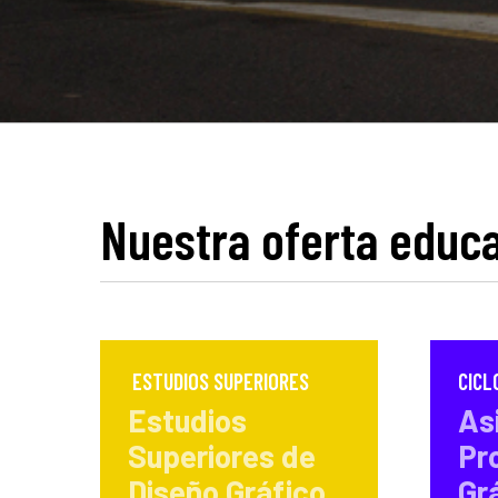
Nuestra oferta educa
ESTUDIOS SUPERIORES
CICL
Estudios
As
Superiores de
Pr
Diseño Gráfico
Gr