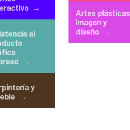
teractivo →
Artes plásticas
imagen y
diseño →
istencia al
oducto
áfico
preso →
rpintería y
eble →