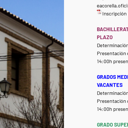
eacorella.ofi
Inscripción
BACHILLERAT
PLAZO
Determinación
Presentación d
14:00h presen
GRADOS MEDI
VACANTES
Determinación
Presentación d
14:00h presenc
GRADO SUPER