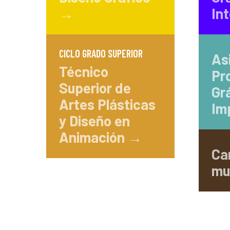
→
In
CICLO GRADO SUPERIOR
As
Técnico
Pr
Superior de
Gr
Artes Plásticas
Im
y Diseño en
Animación →
Ca
mu