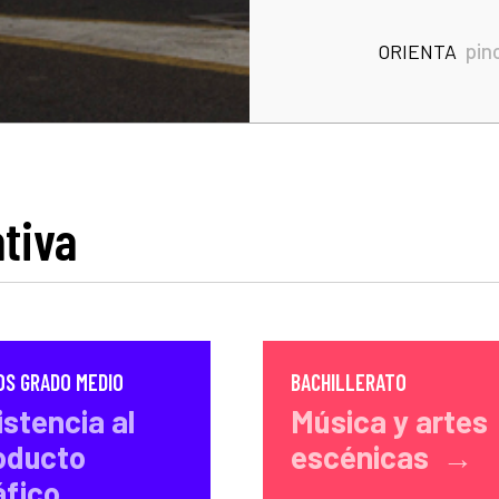
pin
ORIENTA
tiva
OS GRADO MEDIO
BACHILLERATO
istencia al
Música y artes
oducto
escénicas →
áfico