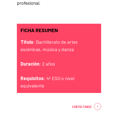
profesional.
FICHA RESUMEN
Título
: Bachillerato de artes
escénicas, música y danza
Duración
: 2 años
Requisitos
: 4º ESO o nivel
equivalente
CONTÁCTANOS