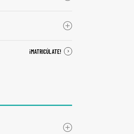
o Superior.
.
¡MATRICÚLATE!