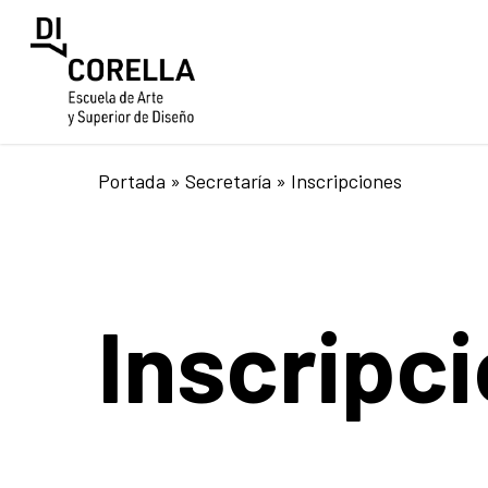
Skip
to
main
content
Portada
»
Secretaría
»
Inscripciones
Inscripc