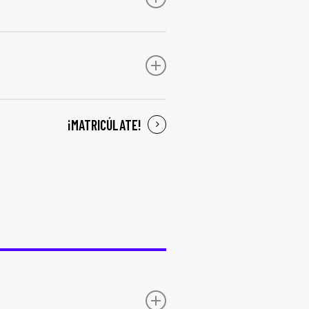
 plazo ord
,
dni/nie)
¡MATRICÚLATE!
iene constancia de que ya está