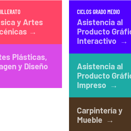
HILLERATO
CICLOS GRADO MEDIO
sica y Artes
Asistencia al
cénicas →
Producto Gráfi
Interactivo →
tes Plásticas,
agen y Diseño
Asistencia al
Producto Gráfi
Impreso →
Carpintería y
Mueble →