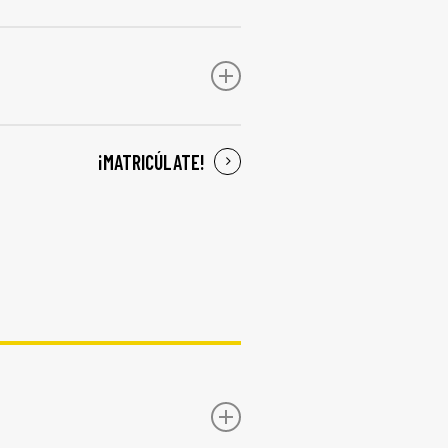
stica, Título de Grado Superior
 a la Universidad mayores 25
e Acceso a Ciclos de Grado
¡MATRICÚLATE!