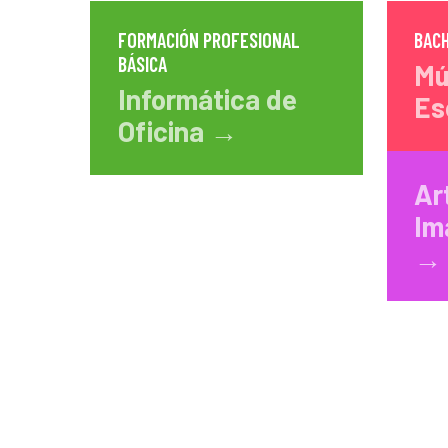
FORMACIÓN PROFESIONAL
BAC
BÁSICA
Mú
Informática de
Es
Oficina →
Ar
Im
→