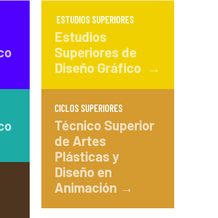
ESTUDIOS SUPERIORES
Estudios
co
Superiores de
Diseño Gráfico →
CICLOS SUPERIORES
Técnico Superior
co
de Artes
Plásticas y
Diseño en
Animación →