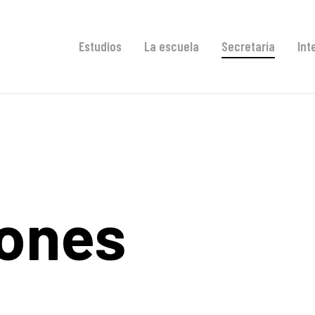
Estudios
La escuela
Secretaría
Int
iones