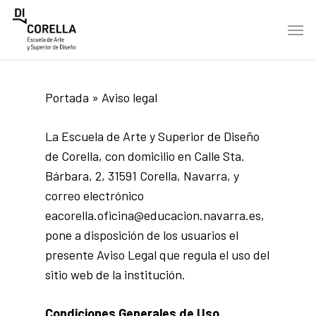
Skip
Men
to
main
content
Portada
»
Aviso legal
La Escuela de Arte y Superior de Diseño
de Corella, con domicilio en Calle Sta.
Bárbara, 2, 31591 Corella, Navarra, y
correo electrónico
eacorella.oficina@educacion.navarra.es,
pone a disposición de los usuarios el
presente Aviso Legal que regula el uso del
sitio web de la institución.
Condiciones Generales de Uso