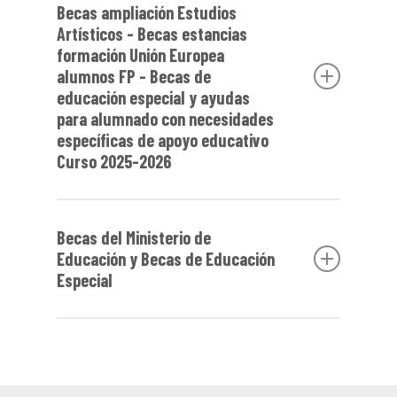
Becas ampliación Estudios
Artísticos - Becas estancias
formación Unión Europea
alumnos FP - Becas de
educación especial y ayudas
para alumnado con necesidades
específicas de apoyo educativo
Curso 2025-2026
Becas del Gobierno de
Navarra curso
Becas del Ministerio de
2025-2026
Educación y Becas de Educación
Especial
Plazo de solicitud: del 19
noviembre 2025 hasta el 18 de
Becas del Ministerio curso 2026-
diciembre de 2025
Tramitación
:
Pincha aquí
2027