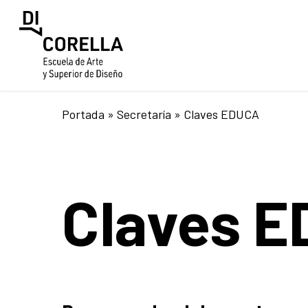
Skip
to
main
content
Portada
»
Secretaría
»
Claves EDUCA
Claves 