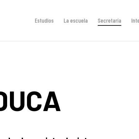
Estudios
La escuela
Secretaría
Int
EDUCA