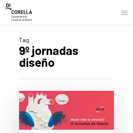
Skip
Men
to
main
content
Tag
9º jornadas
diseño