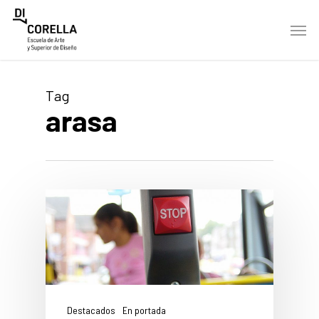
Skip
Men
to
main
content
Tag
arasa
Destacados
En portada