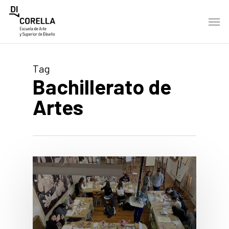
Skip
Men
to
main
content
Tag
Bachillerato de
Artes