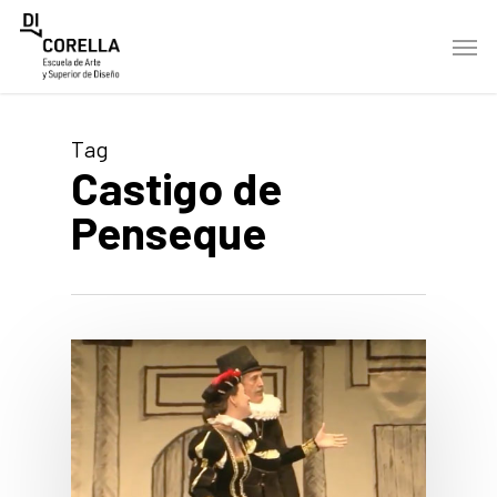
Skip
Men
to
main
content
Tag
Castigo de
Penseque