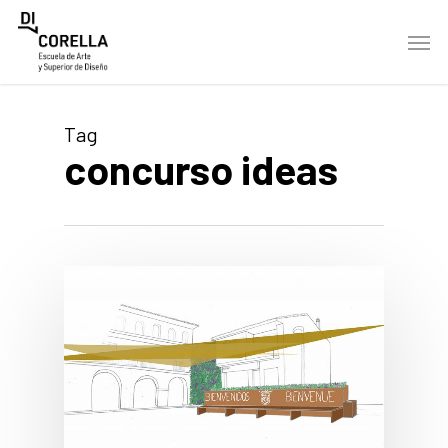
Skip
Men
to
main
content
Tag
concurso ideas