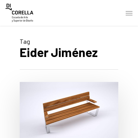
Skip
Men
to
main
content
Tag
Eider Jiménez