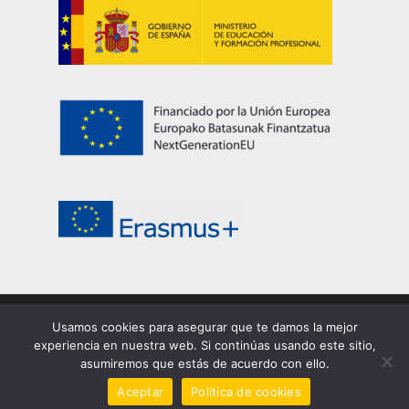
Usamos cookies para asegurar que te damos la mejor
© 2026 EASDi Corella. Escuela de Arte y Superior de
experiencia en nuestra web. Si continúas usando este sitio,
Corella |
Privacidad
|
Cookies
|
Aviso legal
asumiremos que estás de acuerdo con ello.
facebook
youtube
instagram
Aceptar
Política de cookies