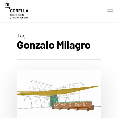
Skip
Men
to
main
content
Tag
Gonzalo Milagro