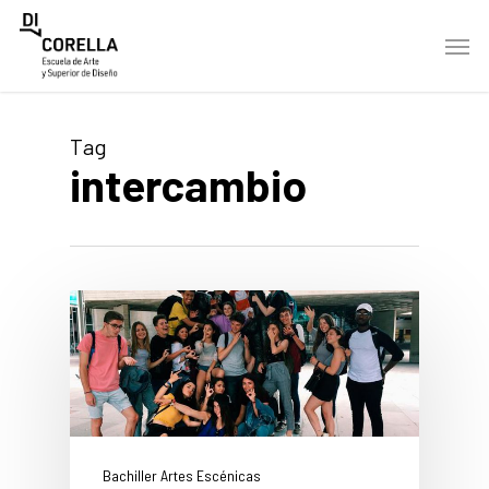
Skip
Men
to
main
content
Tag
intercambio
Bachiller Artes Escénicas