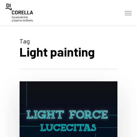
Skip
Men
to
main
content
Tag
Light painting