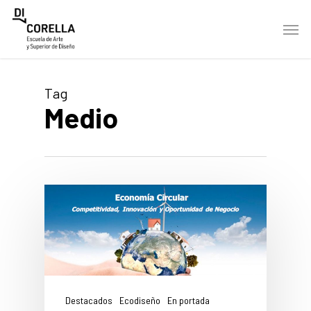
Skip
Men
to
main
content
Tag
Medio
Destacados
Ecodiseño
En portada