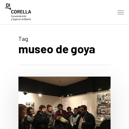
Skip
Men
to
main
content
Tag
museo de goya