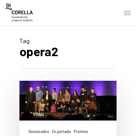
Skip
Men
to
main
content
Tag
opera2
Destacados
En portada
Premios