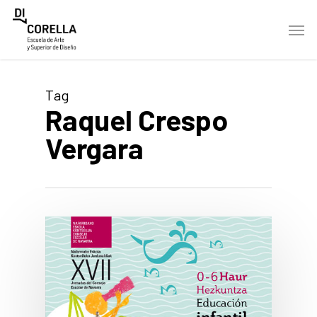
Skip
Men
to
main
content
Tag
Raquel Crespo
Vergara