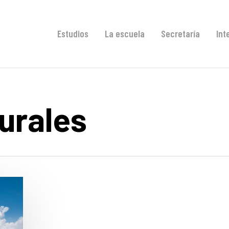
Estudios
La escuela
Secretaría
Int
urales