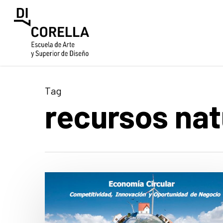
Skip
to
main
content
Tag
recursos nat