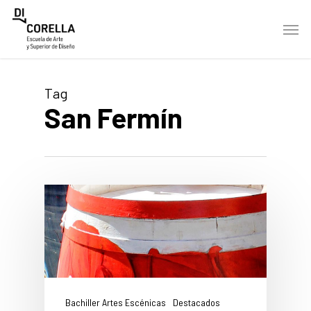
Skip
Men
to
main
content
Tag
San Fermín
Bachiller Artes Escénicas
Destacados