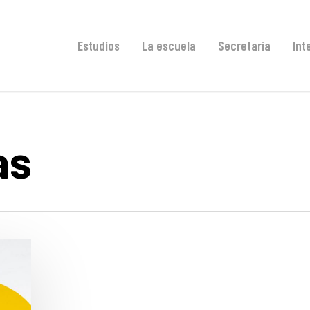
Estudios
La escuela
Secretaría
Int
as