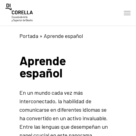
Skip
Men
to
main
content
Portada
»
Aprende español
Aprende
español
En un mundo cada vez más
interconectado, la habilidad de
comunicarse en diferentes idiomas se
ha convertido en un activo invaluable.
Entre las lenguas que desempeñan un
papel crucial en este panorama