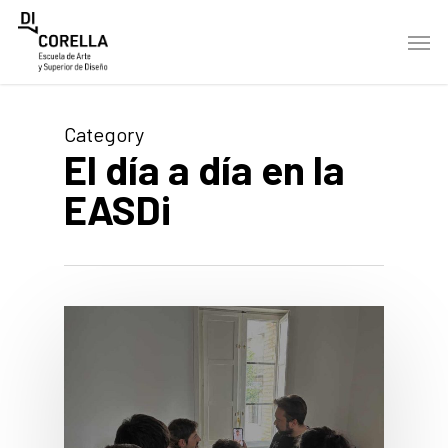
Skip
Men
to
main
content
Category
El día a día en la
EASDi