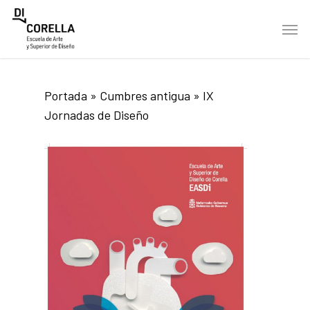
Skip
Men
to
main
content
Portada
»
Cumbres antigua
»
IX
Jornadas de Diseño