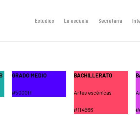
Estudios
La escuela
Secretaría
Int
S
GRADO MEDIO
BACHILLERATO
B
#5000ff
Artes escénicas
A
#ff4566
#