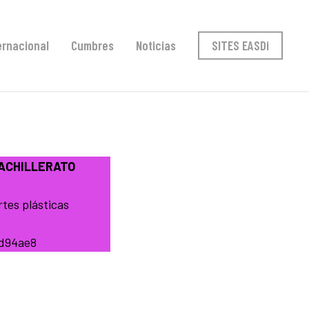
ernacional
Cumbres
Noticias
SITES EASDi
ACHILLERATO
rtes plásticas
d94ae8