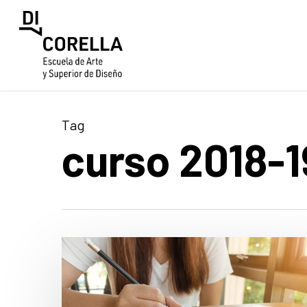
Skip
to
main
content
Tag
curso 2018-1