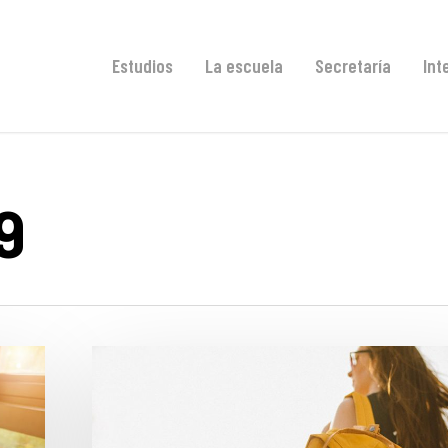
Estudios
La escuela
Secretaría
Int
9