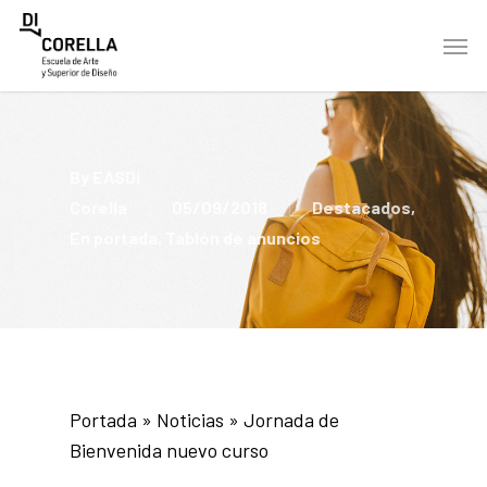
Skip
Men
to
main
content
By
EASDi
Corella
05/09/2018
Destacados
,
En portada
,
Tablón de anuncios
Portada
»
Noticias
»
Jornada de
Bienvenida nuevo curso