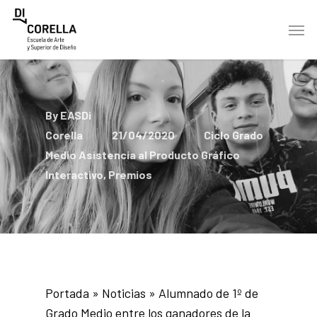
Skip
Men
to
main
content
By
EASDi
Corella
21/04/2020
Ciclo Grado
Medio Asistencia al Producto Gráfico
Interactivo
,
Premios
Portada
»
Noticias
»
Alumnado de 1º de
Grado Medio entre los ganadores de la