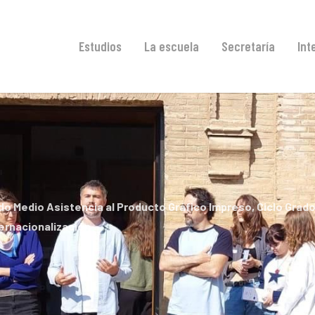
Estudios
La escuela
Secretaría
Int
ado Medio Asistencia al Producto Gráfico Impreso
,
Ciclo Grado
ernacionalización