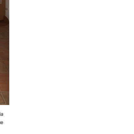
ia
ue