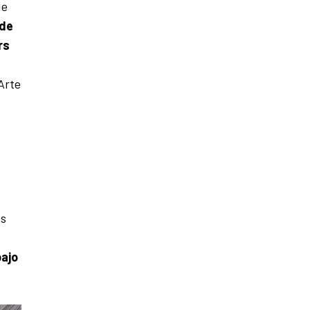
de
 de
rs
Arte
,
es
bajo