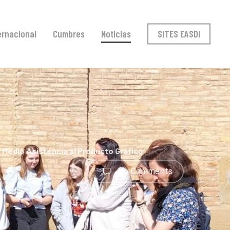
ernacional
Cumbres
Noticias
SITES EASDi
 Medio Asistencia al Producto Gráfico
No Comments