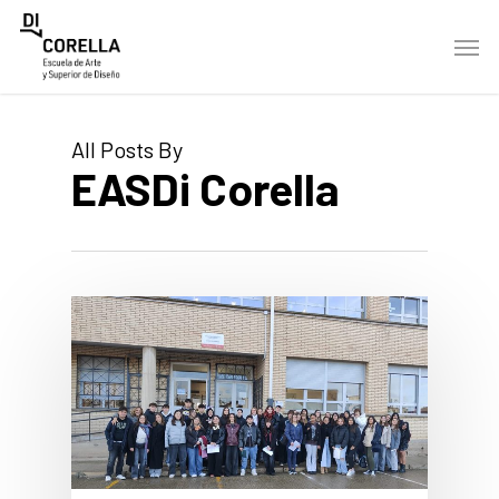
Skip
Men
to
main
content
All Posts By
EASDi Corella