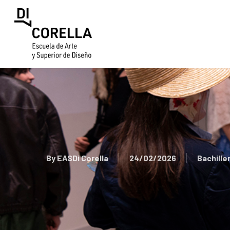
Skip
to
main
content
By
EASDi Corella
24/02/2026
Bachille