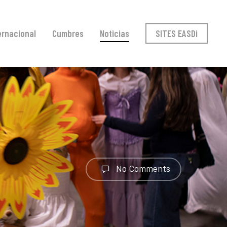
ernacional
Cumbres
Noticias
SITES EASDi
No Comments