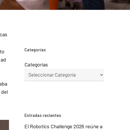
icas
Categorías
ato
dad
Categorías
maba
 del
Entradas recientes
El Robotics Challenge 2026 reúne a