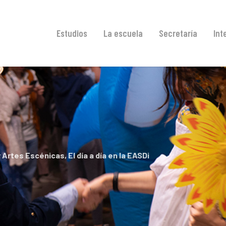
Estudios
La escuela
Secretaría
Int
r Artes Escénicas
,
El día a día en la EASDi