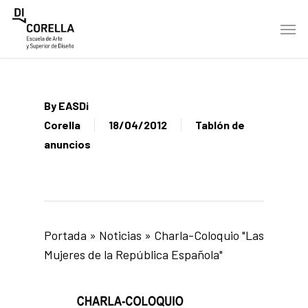
Skip
Men
to
main
content
By
EASDi
Corella
18/04/2012
Tablón de
anuncios
Portada
»
Noticias
»
Charla-Coloquio "Las
Mujeres de la República Española"