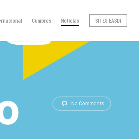
ernacional
Cumbres
Noticias
SITES EASDi
No Comments