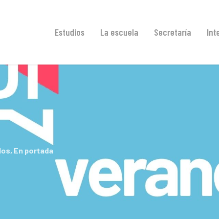
Estudios
La escuela
Secretaría
Int
dos
,
En portada