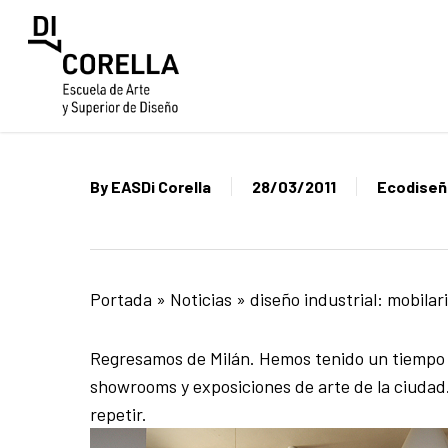
Skip
to
main
content
By
EASDi Corella
28/03/2011
Ecodise
Portada
»
Noticias
»
diseño industrial: mobilar
Regresamos de Milán. Hemos tenido un tiempo f
showrooms y exposiciones de arte de la ciuda
repetir.