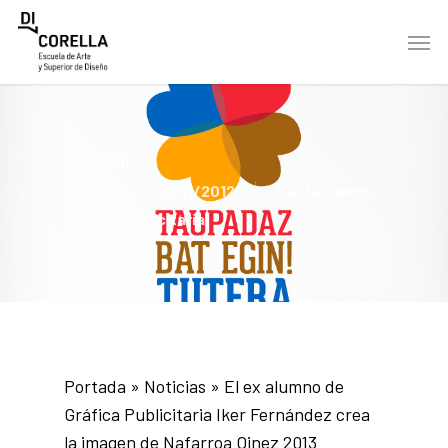
Skip
Men
to
main
content
By
EASDi
Corella
16/11/2012
Destacados
,
Gráfica Publicitaria
Portada
»
Noticias
»
El ex alumno de
Gráfica Publicitaria Iker Fernández crea
la imagen de Nafarroa Oinez 2013