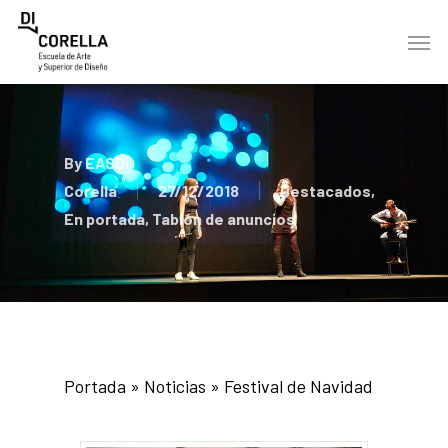
Skip
Men
to
main
content
By
EASDi
Corella
27/12/2018
Destacados
,
En portada
,
Tablón de anuncios
Portada
»
Noticias
»
Festival de Navidad