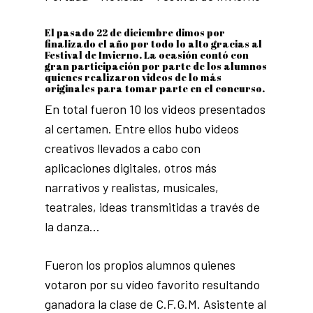
El pasado 22 de diciembre dimos por
finalizado el año por todo lo alto gracias al
Festival de Invierno. La ocasión contó con
gran participación por parte de los alumnos
quienes realizaron videos de lo más
originales para tomar parte en el concurso.
En total fueron 10 los videos presentados
al certamen. Entre ellos hubo videos
creativos llevados a cabo con
aplicaciones digitales, otros más
narrativos y realistas, musicales,
teatrales, ideas transmitidas a través de
la danza…
Fueron los propios alumnos quienes
votaron por su vídeo favorito resultando
ganadora la clase de C.F.G.M. Asistente al