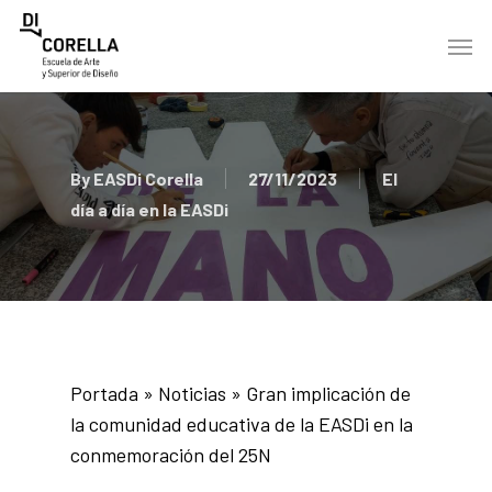
Skip
Men
to
main
content
By
EASDi Corella
27/11/2023
El
día a día en la EASDi
Portada
»
Noticias
»
Gran implicación de
la comunidad educativa de la EASDi en la
conmemoración del 25N