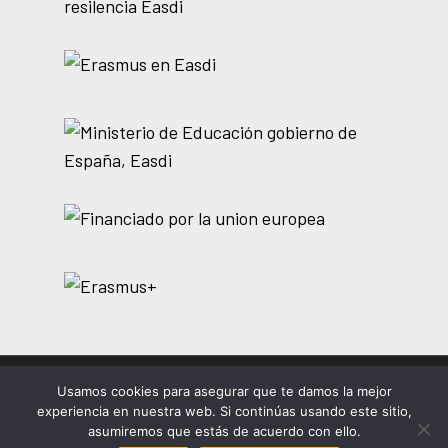
Usamos cookies para asegurar que te damos la mejor
© 2026 EASDi Corella. Escuela de Arte y Superior de
experiencia en nuestra web. Si continúas usando este sitio,
Corella |
Privacidad
|
Cookies
|
Aviso legal
asumiremos que estás de acuerdo con ello.