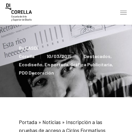
Skip
Men
to
main
content
By
EASDi
Corella
10/03/2015
Destacados
,
Ecodiseño
,
En portada
,
Gráfica Publicitaria
,
PDO Decoración
Portada
»
Noticias
»
Inscripción a las
pruebas de acceso a Ciclos Formativos