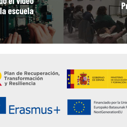
do el vídeo
P
la escuela