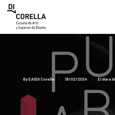
Skip
to
main
content
By
EASDi Corella
19/02/2024
El día a 