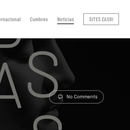
ernacional
Cumbres
Noticias
SITES EASDi
No Comments