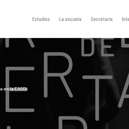
Estudios
La escuela
Secretaría
Int
día en la EASDi