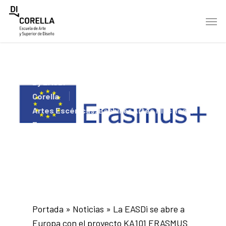
Skip
Men
to
main
content
By
EASDi
Corella
12/07/2019
Bachiller
Artes Escénicas
,
Bachiller Artes Plásticas
,
Erasmus+
Portada
»
Noticias
»
La EASDi se abre a
Europa con el proyecto KA101 ERASMUS