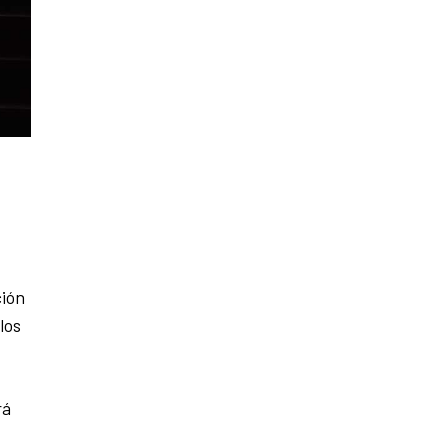
ción
los
rá