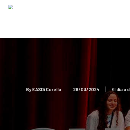
Skip
to
main
content
By
EASDi Corella
26/03/2024
El día a 