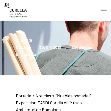
Skip
Men
to
main
content
By
EASDi
Corella
30/04/2018
Ecodiseño
,
En portada
Portada
»
Noticias
»
"Muebles nómadas"
Exposición EASDi Corella en Museo
Ambiental de Pamplona