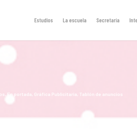
Estudios
La escuela
Secretaría
Int
os
,
En portada
,
Gráfica Publicitaria
,
Tablón de anuncios