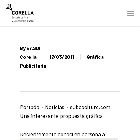
Skip
Men
to
main
content
By
EASDi
Corella
17/03/2011
Gráfica
Publicitaria
Portada
»
Noticias
»
subcoolture.com.
Una interesante propuesta gráfica
Recientemente conocí en p
ersona a