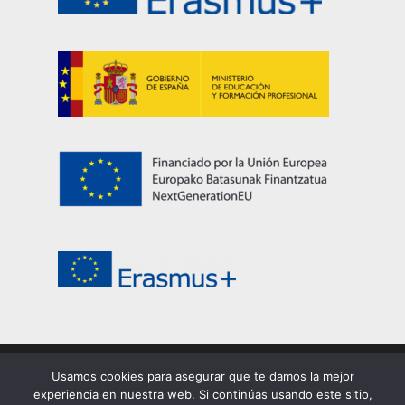
Usamos cookies para asegurar que te damos la mejor
© 2026 EASDi Corella. Escuela de Arte y Superior de
experiencia en nuestra web. Si continúas usando este sitio,
Corella |
Privacidad
|
Cookies
|
Aviso legal