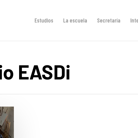
Estudios
La escuela
Secretaría
Int
io EASDi