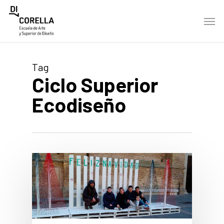
Skip
Men
to
main
content
Tag
Ciclo Superior
Ecodiseño